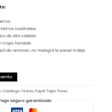
to:
metros.
 metros cuadrados.
ico de alta calidad.
r un trapo húmedo.
acil de remover, no malogra la pared ni deja
carrito
s:
Catalogo Titanio
,
Papel Tapiz Flores
Pago seguro garantizado