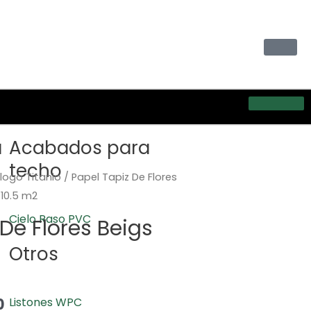
a
Acabados para
techo
logo Titanio
/ Papel Tapiz De Flores
 10.5 m2
Cielo Raso PVC
De Flores Beigs
Otros
0
Listones WPC