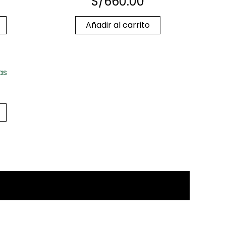
S/
660.00
Añadir al carrito
as