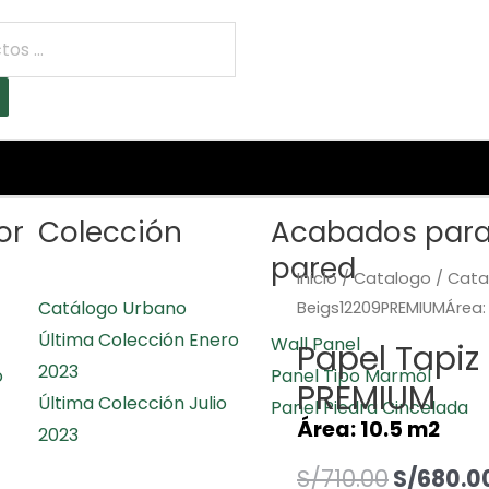
or
Colección
Acabados par
pared
Inicio
/
Catalogo
/
Cata
Catálogo Urbano
Beigs12209PREMIUMÁrea:
Última Colección Enero
Wall Panel
Papel Tapiz 
2023
o
Panel Tipo Marmól
PREMIUM
Última Colección Julio
Panel Piedra Cincelada
Área: 10.5 m2
2023
S/
710.00
S/
680.0