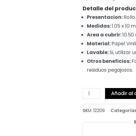
Detalle del produc
Presentacion:
Rollo.
Medidas:
1.05 x 10 
Area a cubrir:
10.50
Material:
Papel Vinil
Lavable:
Si, utiliza
Otros beneficios:
F
residuos pegajosos.
Añadir al 
SKU:
12209
Categoría