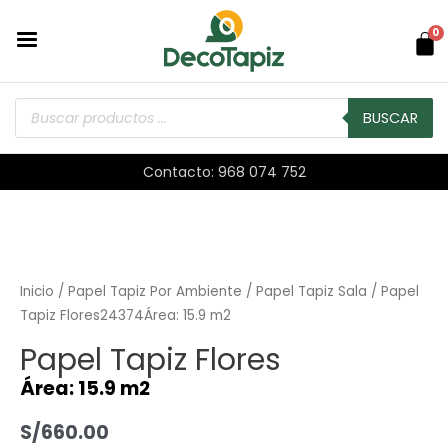
0
BUSCAR
Contacto: 968 074 752
Inicio
/
Papel Tapiz Por Ambiente
/
Papel Tapiz Sala
/ Papel
Tapiz Flores24374Área: 15.9 m2
Papel Tapiz Flores
Área: 15.9 m2
S/
660.00