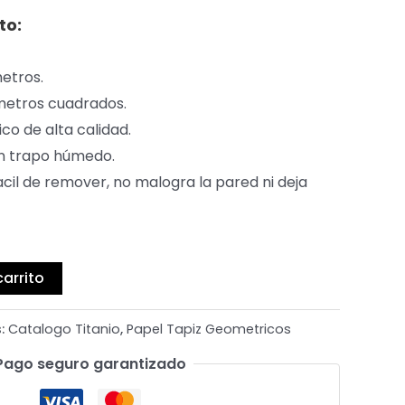
to:
metros.
metros cuadrados.
ico de alta calidad.
r un trapo húmedo.
acil de remover, no malogra la pared ni deja
carrito
s:
Catalogo Titanio
,
Papel Tapiz Geometricos
Pago seguro garantizado