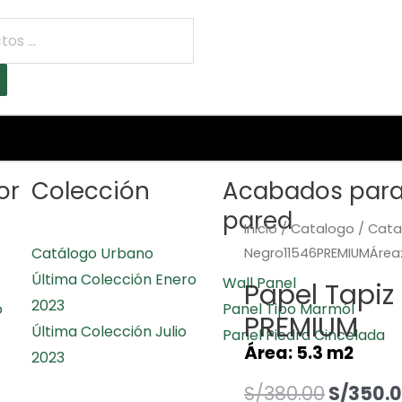
or
Colección
Acabados par
pared
Inicio
/
Catalogo
/
Cata
Catálogo Urbano
Negro11546PREMIUMÁrea:
Última Colección Enero
Wall Panel
Papel Tapiz
2023
o
Panel Tipo Marmól
PREMIUM
Última Colección Julio
Panel Piedra Cincelada
Área: 5.3 m2
2023
S/
380.00
S/
350.