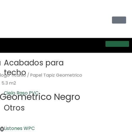
a
Acabados para
techo
logo Titanio
/ Papel Tapiz Geometrico
 5.3 m2
Cielo Raso PVC
 Geometrico Negro
Otros
00
Listones WPC