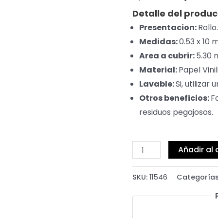
Detalle del produc
Presentacion:
Rollo.
Medidas:
0.53 x 10 
Area a cubrir:
5.30 
Material:
Papel Vinil
Lavable:
Si, utiliza
Otros beneficios:
F
residuos pegajosos.
Añadir al 
SKU:
11546
Categoría