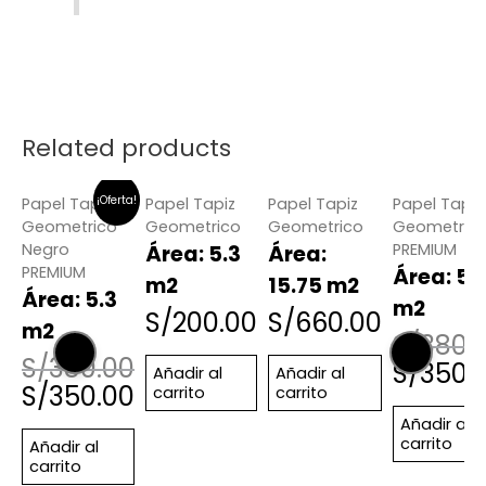
Related products
¡Oferta!
¡Of
Papel Tapiz
Papel Tapiz
Papel Tapiz
Papel Tapiz
Geometrico
Geometrico
Geometrico
Geometric
Negro
PREMIUM
Área: 5.3
Área:
PREMIUM
Área: 5.
m2
15.75 m2
Área: 5.3
m2
S/
200.00
S/
660.00
m2
S/
380.
S/
380.00
S/
350.
Añadir al
Añadir al
S/
350.00
carrito
carrito
Añadir al
carrito
Añadir al
carrito