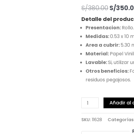
S/
380.00
S/
350.
Detalle del produc
Presentacion:
Rollo.
Medidas:
0.53 x 10 
Area a cubrir:
5.30 
Material:
Papel Vinil
Lavable:
Si, utiliza
Otros beneficios:
F
residuos pegajosos.
Añadir al 
SKU:
11628
Categorías