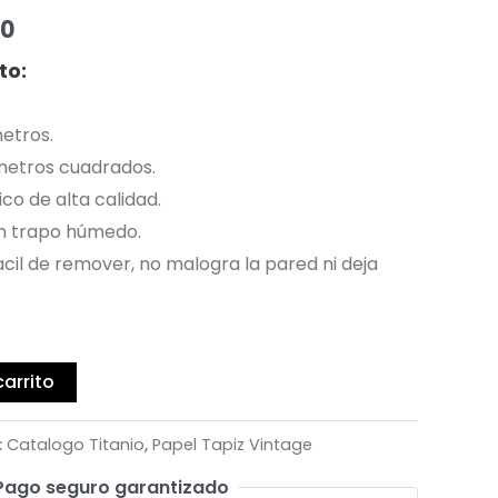
00
to:
metros.
metros cuadrados.
ico de alta calidad.
r un trapo húmedo.
acil de remover, no malogra la pared ni deja
carrito
:
Catalogo Titanio
,
Papel Tapiz Vintage
Pago seguro garantizado