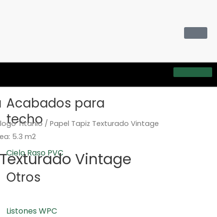
a
Acabados para
techo
logo Titanio
/ Papel Tapiz Texturado Vintage
ea: 5.3 m2
Cielo Raso PVC
 Texturado Vintage
Otros
Listones WPC