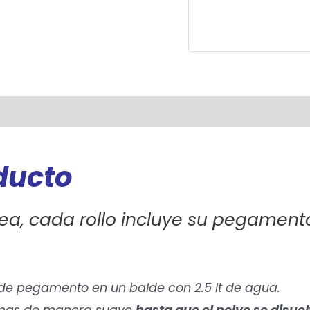
oducto
ea, cada rollo incluye su pegament
 de pegamento en un balde con 2.5 lt de agua.
o mas de manera suave
hasta que el polvo se disuel