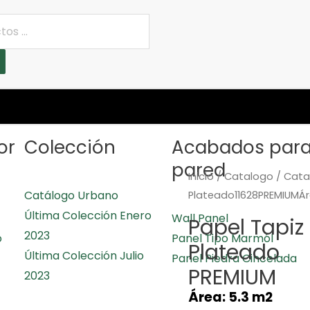
or
Colección
Acabados par
pared
Inicio
/
Catalogo
/
Cata
Catálogo Urbano
Plateado11628PREMIUMÁr
Última Colección Enero
Wall Panel
Papel Tapiz
2023
o
Panel Tipo Marmól
Plateado
Última Colección Julio
Panel Piedra Cincelada
PREMIUM
2023
Área: 5.3 m2