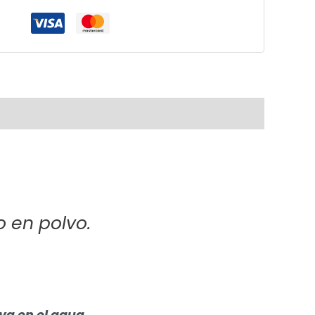
o en polvo.
va en el agua.