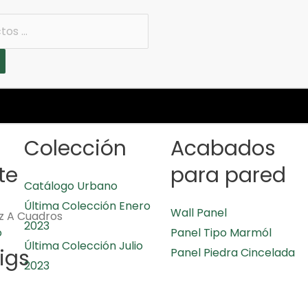
Colección
Acabados
te
para pared
Catálogo Urbano
Última Colección Enero
Wall Panel
z A Cuadros
2023
o
Panel Tipo Marmól
Última Colección Julio
igs
Panel Piedra Cincelada
2023