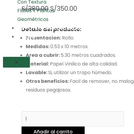
Con Textura
S/
380.00
S/
350.00
Flores Y Plantas
Geométricos
PROYECTOS REALIZADOS
Detalle del producto:
BLOG
Presentacion:
Rollo.
Medidas:
0.53 x 10 metros.
Area a cubrir:
5.30 metros cuadrados.
X
Material:
Papel Vinilico de alta calidad.
Lavable:
Si, utilizar un trapo húmedo.
Otros beneficios:
Facil de remover, no malogr
residuos pegajosos.
Añadir al carrito