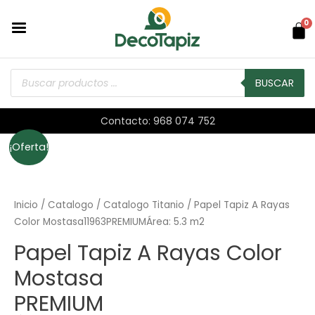
0
BUSCAR
Contacto: 968 074 752
¡Oferta!
Inicio
/
Catalogo
/
Catalogo Titanio
/ Papel Tapiz A Rayas
Color Mostasa11963PREMIUMÁrea: 5.3 m2
Papel Tapiz A Rayas Color
Mostasa
PREMIUM