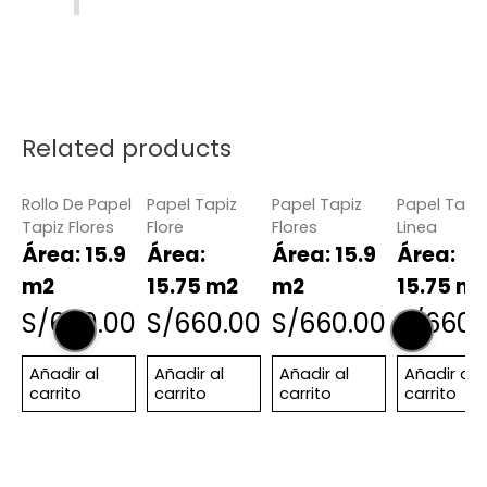
Related products
Rollo De Papel
Papel Tapiz
Papel Tapiz
Papel Tapiz
Tapiz Flores
Flore
Flores
Linea
Área: 15.9
Área:
Área: 15.9
Área:
m2
15.75 m2
m2
15.75 m
S/
660.00
S/
660.00
S/
660.00
S/
660.
Añadir al
Añadir al
Añadir al
Añadir al
carrito
carrito
carrito
carrito