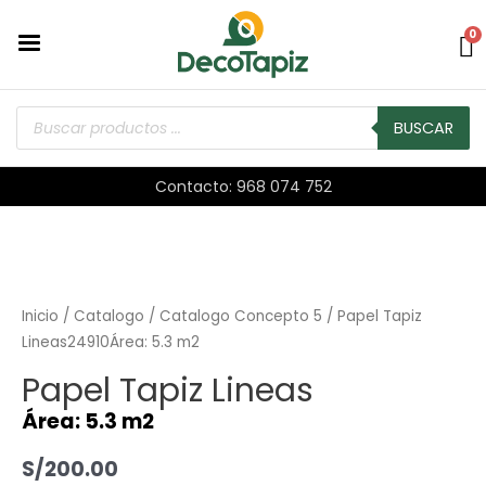
0
BUSCAR
Contacto: 968 074 752
Inicio
/
Catalogo
/
Catalogo Concepto 5
/ Papel Tapiz
Lineas24910Área: 5.3 m2
Papel Tapiz Lineas
Área: 5.3 m2
S/
200.00