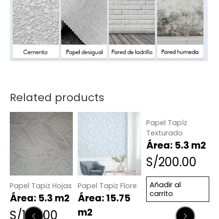
Related products
Papel Tapíz
P
Texturado
V
Área: 5.3 m2
S/
200.00
Añadir al
Papel Tapiz Hojas
Papel Tapiz Flore
carrito
Área: 5.3 m2
Área: 15.75
m2
S/
180.00