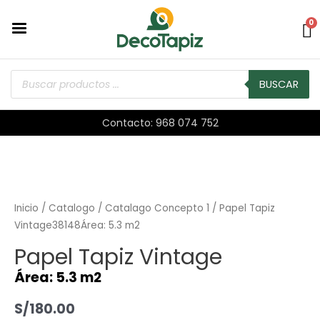
0
BUSCAR
Contacto: 968 074 752
Inicio
/
Catalogo
/
Catalago Concepto 1
/ Papel Tapiz
Vintage38148Área: 5.3 m2
Papel Tapiz Vintage
Área: 5.3 m2
S/
180.00