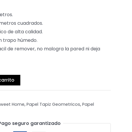
metros.
 metros cuadrados.
ico de alta calidad.
r un trapo húmedo.
acil de remover, no malogra la pared ni deja
carrito
Sweet Home
,
Papel Tapiz Geometricos
,
Papel
Pago seguro garantizado