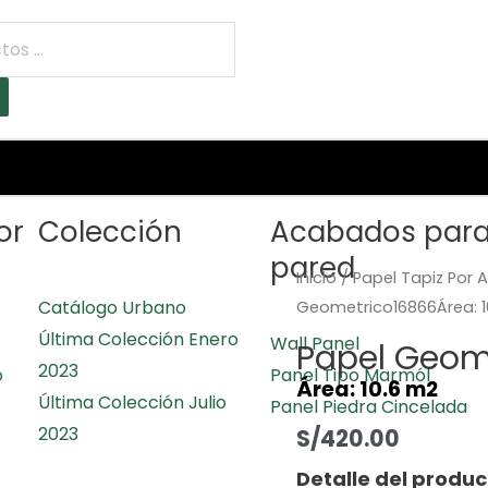
or
Colección
Acabados par
pared
Inicio
/
Papel Tapiz Por 
Catálogo Urbano
Geometrico16866Área: 1
Última Colección Enero
Wall Panel
Papel Geom
2023
o
Panel Tipo Marmól
Área: 10.6 m2
Última Colección Julio
Panel Piedra Cincelada
2023
S/
420.00
Detalle del produc