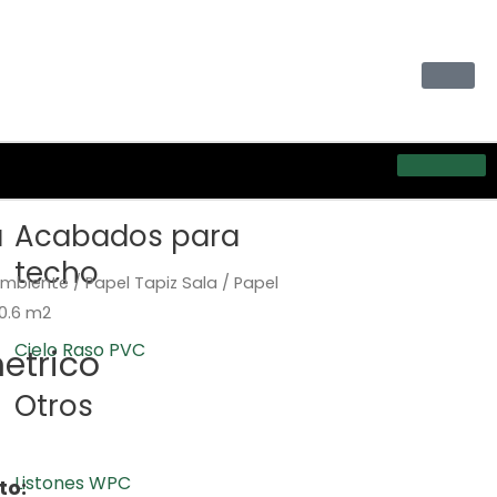
a
Acabados para
techo
Ambiente
/
Papel Tapiz Sala
/ Papel
0.6 m2
Cielo Raso PVC
etrico
Otros
Listones WPC
to: