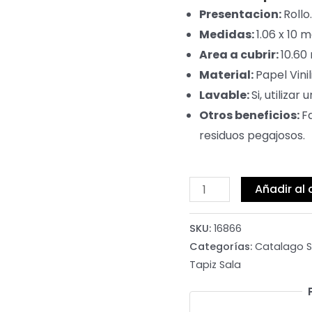
Presentacion:
Rollo.
Medidas:
1.06 x 10 
Area a cubrir:
10.60
Material:
Papel Vinil
Lavable:
Si, utiliza
Otros beneficios:
F
residuos pegajosos.
Añadir al 
SKU:
16866
Categorías:
Catalago 
Tapiz Sala