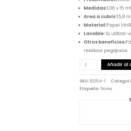
Medidas:
1,06 x 15 mt
Area a cubrir:
15,9 m
Material:
Papel Viníl
Lavable:
Si, utiliza
Otros beneficios:
Fá
residuos pegajosos.
Añadir al 
SKU:
10254-1
Categorí
Etiqueta:
flores