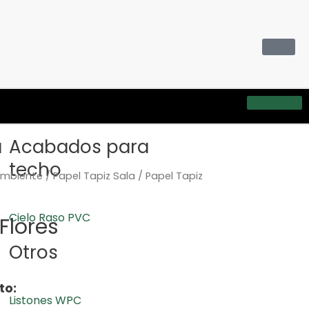
a
Acabados para
techo
Ambiente
/
Papel Tapiz Sala
/ Papel Tapiz
Cielo Raso PVC
Flores
Otros
to:
Listones WPC