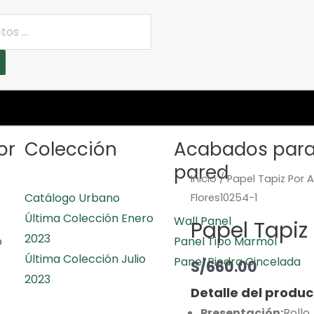
or
Colección
Acabados par
pared
Inicio
/
Papel Tapiz Por 
Catálogo Urbano
Flores10254-1
Última Colección Enero
Wall Panel
Papel Tapiz 
2023
o
Panel Tipo Marmól
Última Colección Julio
Panel Piedra Cincelada
S/
660.00
2023
Detalle del produc
Presentación:
Rollo.