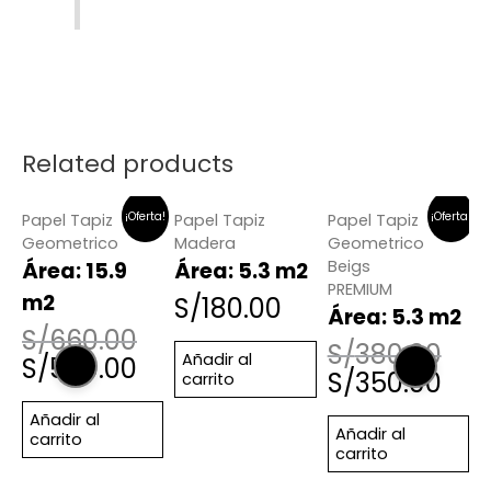
Related products
ta!
¡Oferta!
¡Oferta!
Papel Tapiz
Papel Tapiz
Papel Tapiz
P
Geometrico
Madera
Geometrico
M
Beigs
Área: 15.9
Área: 5.3 m2
Á
PREMIUM
2
m2
S/
180.00
Área: 5.3 m2
S/
660.00
S/
380.00
Añadir al
S/
560.00
S/
350.00
carrito
Añadir al
Añadir al
carrito
carrito