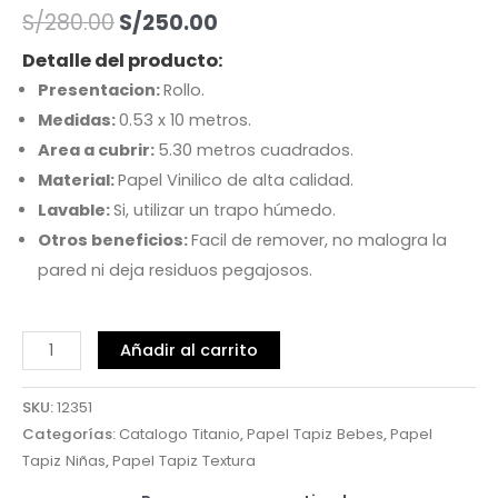
S/
280.00
S/
250.00
Detalle del producto:
Presentacion:
Rollo.
Medidas:
0.53 x 10 metros.
Area a cubrir:
5.30 metros cuadrados.
Material:
Papel Vinilico de alta calidad.
Lavable:
Si, utilizar un trapo húmedo.
Otros beneficios:
Facil de remover, no malogra la
pared ni deja residuos pegajosos.
Añadir al carrito
SKU:
12351
Categorías:
Catalogo Titanio
,
Papel Tapiz Bebes
,
Papel
Tapiz Niñas
,
Papel Tapiz Textura