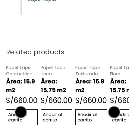
Related products
Papel Tapiz
Papel Tapiz
Papel Tapiz
Papel Tapiz
Geometrico
Linea
Texturado
Flore
Área: 15.9
Área:
Área: 15.9
Área:
m2
15.75 m2
m2
15.75 m
S/
660.00
S/
660.00
S/
660.00
S/
660.
Añadir al
Añadir al
Añadir al
Añadir al
carrito
carrito
carrito
carrito