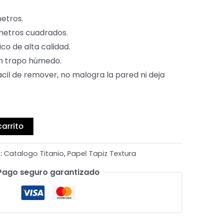
metros.
metros cuadrados.
ico de alta calidad.
r un trapo húmedo.
acil de remover, no malogra la pared ni deja
carrito
:
Catalogo Titanio
,
Papel Tapiz Textura
Pago seguro garantizado