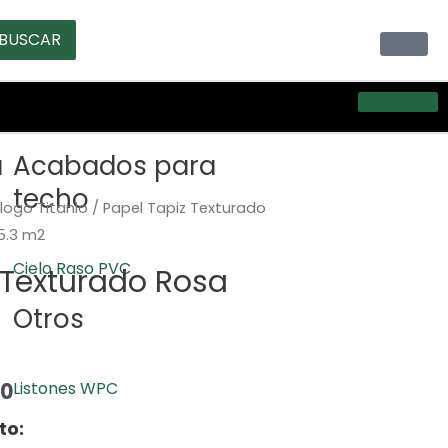
BUSCAR
a
Acabados para
techo
logo Titanio
/ Papel Tapiz Texturado
5.3 m2
Cielo Raso PVC
 Texturado Rosa
Otros
00
Listones WPC
to: