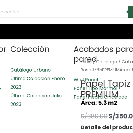
or
Colección
Acabados par
pared
Inicio
/
Catalogo
/
Cata
Catálogo Urbano
Rosa11765PREMIUMÁrea: 
Última Colección Enero
Wall Panel
Papel Tapiz
2023
o
Panel Tipo Marmól
PREMIUM
Última Colección Julio
Panel Piedra Cincelada
Área: 5.3 m2
2023
S/
380.00
S/
350.
Detalle del produc