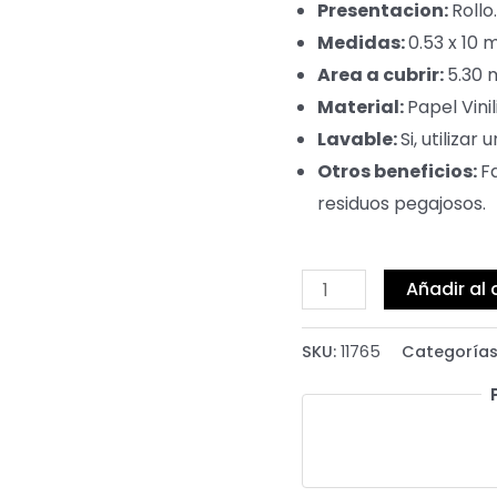
Presentacion:
Rollo.
Medidas:
0.53 x 10 
Area a cubrir:
5.30 
Material:
Papel Vinil
Lavable:
Si, utiliza
Otros beneficios:
F
residuos pegajosos.
Añadir al 
SKU:
11765
Categorías