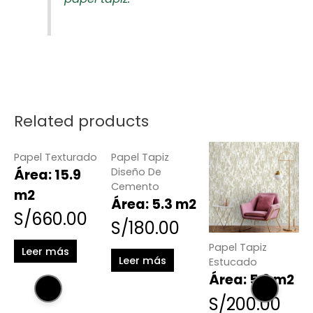
AGOTADO
AGOTADO
Related products
Papel Texturado
Papel Tapiz
Diseño De
Área: 15.9
Cemento
m2
Área: 5.3 m2
S/
660.00
S/
180.00
Papel Tapiz
P
Leer más
Leer más
Estucado
P
G
Área: 5.3 m2
P
S/
200.00