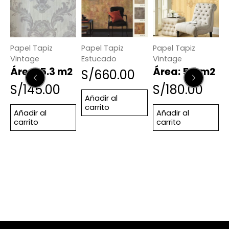
Papel Tapiz
Papel Tapiz
Papel Tapiz
P
Vintage
Estucado
Vintage
V
2
Área: 5.3 m2
Área: 5.3 m2
S/
660.00
S/
145.00
S/
180.00
Añadir al
carrito
Añadir al
Añadir al
carrito
carrito