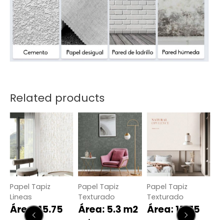
Related products
Papel Tapiz
Papel Tapiz
Papel Tapiz
P
Lineas
Texturado
Texturado
2
Área: 15.75
Área: 5.3 m2
Área: 15.75